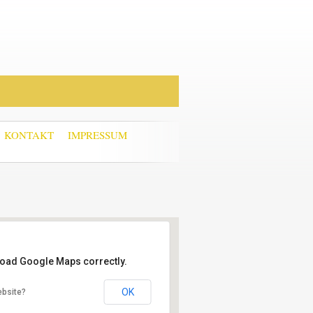
KONTAKT
IMPRESSUM
 load Google Maps correctly.
OK
ebsite?
d
rten 1 - Pautzfeld