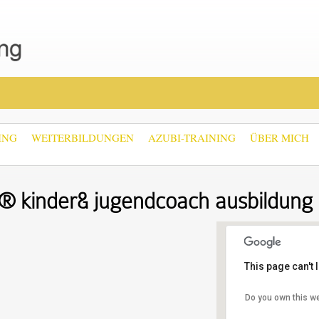
ING
WEITERBILDUNGEN
AZUBI-TRAINING
ÜBER MICH
® kinder& jugendcoach ausbildung
This page can't
Do you own this w
Pautzfel
Webersga