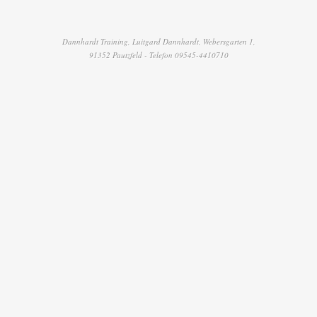
Dannhardt Training, Luitgard Dannhardt, Webersgarten 1,
91352 Pautzfeld - Telefon 09545-4410710